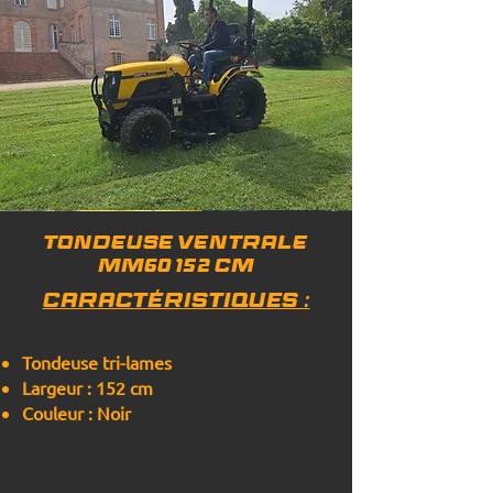
TONDEUSE VENTRALE
MM60 152 cm
Caractéristiques :
Tondeuse tri-lames
Largeur : 152 cm
Couleur : Noir