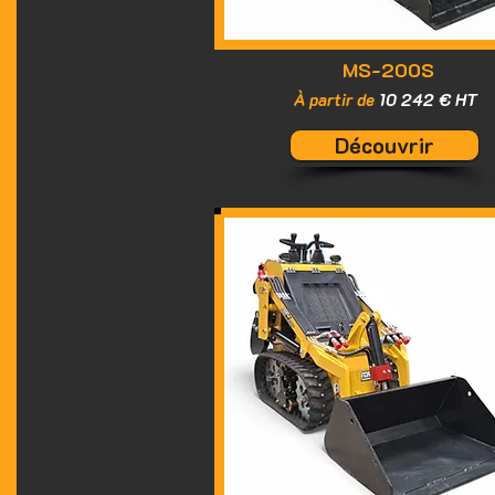
MS-200S
À partir de
10 242 € HT
Découvrir