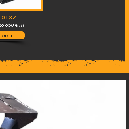
10TXZ
26 658 € HT
uvrir