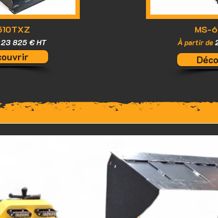
510TXZ
MS-6
e
23 825
€ HT
À partir de
ouvrir
Déco