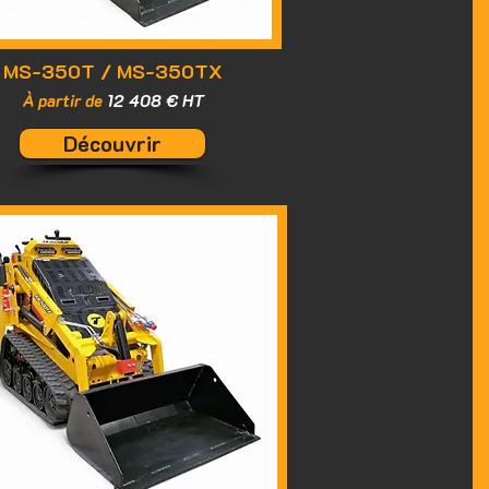
MS-350T / MS-350TX
À partir de
12 408 € HT
Découvrir