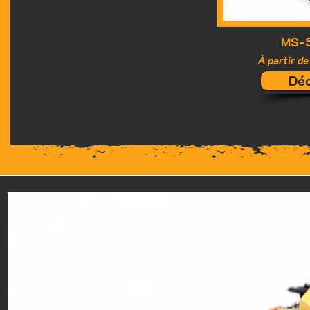
MS-
À partir d
Déc