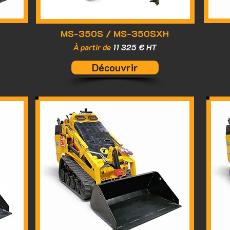
MS-350S / MS-350SXH
À partir de
11 325 € HT
Découvrir