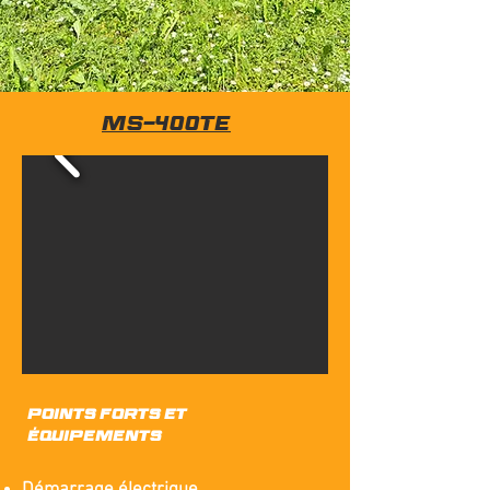
MS-400Te
PointS forts et
équipements