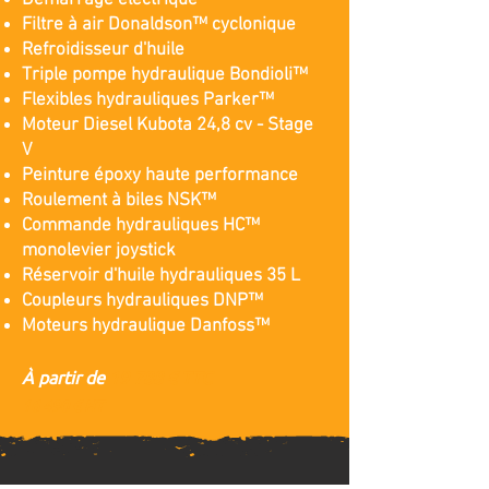
Démarrage électrique
Filtre à air Donaldson™ cyclonique
Refroidisseur d'huile
Triple pompe hydraulique Bondioli™
Flexibles hydrauliques Parker™
Moteur Diesel Kubota 24,8 cv - Stage
V
Peinture époxy haute performance
Roulement à biles NSK™
Commande hydrauliques HC™
monolevier joystick
Réservoir d'huile hydrauliques 35 L
Coupleurs hydrauliques DNP™
Moteurs hydraulique Danfoss
™
À partir de
19 788
€
TTC
16 490 € HT